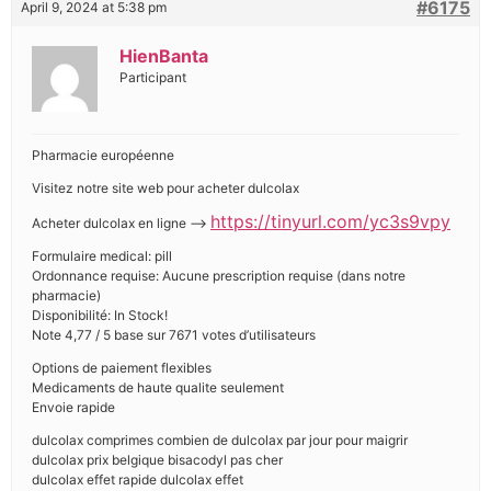
#6175
April 9, 2024 at 5:38 pm
HienBanta
Participant
Pharmacie européenne
Visitez notre site web pour acheter dulcolax
https://tinyurl.com/yc3s9vpy
Acheter dulcolax en ligne -–>
Formulaire medical: pill
Ordonnance requise: Aucune prescription requise (dans notre
pharmacie)
Disponibilité: In Stock!
Note 4,77 / 5 base sur 7671 votes d’utilisateurs
Options de paiement flexibles
Medicaments de haute qualite seulement
Envoie rapide
dulcolax comprimes combien de dulcolax par jour pour maigrir
dulcolax prix belgique bisacodyl pas cher
dulcolax effet rapide dulcolax effet