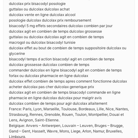
dulcolax prix bisacodyl posologie
guttalax ou dulcolax dulcolax achat
dulcolax vente en ligne dulcolax alcool
posologie dulcolax dulcolax prix remboursement
bisacodyl 5 mg effets secondaires dulcolax combien par jour
dulcolax agit en combien de temps dulcolax grossesse
guttalax ou dulcolax dulcolax agit en combien de temps
macrogol ou dulcolax bisacodyl tunisie
dulcolax effet au bout de combien de temps suppositoire dulcolax ou
glycerine
bisacodyl temps d action bisacodyl agit en combien de temps
dulcolax grossesse dulcolax combien de temps
commander dulcolax en ligne bisacodyl agit en combien de temps
forlax ou dulcolax pharmacie en ligne dulcolax
dulcolax effet combien de temps apres comment fonctionne dulcolax
acheter dulcolax pas cher dulcolax generique prix
dulcolax agit en combien de temps bisacodyl commande en ligne
pharmacie en ligne dulcolax dulcolax pour maigrir avis
dulcolax combien de temps pour agir dulcolax allaitement
France: Paris, Lyon, Marseille, Toulouse, Bordeaux, Lille, Nice, Nantes,
Strasbourg, Rennes, Grenoble, Rouen, Toulon, Montpellier, Douai et
Lens, Avignon, Saint-Etienne.
Belgique: Anvers – Antwerpen, Louvain – Leuven, Bruges – Brugge,
Gand – Gent, Hasselt, Wavre, Mons, Liege, Arlon, Namur, Bruxelles,
Limbourg.