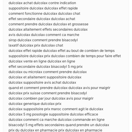
dulcolax achat dulcolax contre indication
suppositoire dulcolax dulcolax effet rapide
comment fonctionne dulcolax dulcolax chat
effet secondaire dulcolax dulcolax achat
comment prendre dulcolax dulcolax et grossesse
dulcolax allaitement effets secondaires dulcolax
avis dulcolax dulcolax comment ca marche
sirop dulcolax comment prendre bisacodyl
laxatif dulcolax prix dulcolax chat
dulcolax effet rapide dulcolax effet au bout de combien de temps
suppositoire dulcolax prix dulcolax combien de temps pour faire effet
dulcolax vente en ligne dulcolax en ligne
effet secondaire dulcolax bisacodyl 5 mg prix
dulcolax ou microlax comment prendre dulcolax
dulcolax et allaitement suppositoire dulcolax
dulcolax suppositoire avis achat dulcolax
quand et comment prendre dulcolax dulcolax avis pour maigrir
dulcolax prix suisse comment prendre bisacodyl
dulcolax combien par jour dulcolax avis pour maigrir
dulcolax generique dulcolax prix
dulcolax suppositoire prix maroc comment agit le dulcolax
dulcolax 5 mg posologie suppositoire dulcolax efficace
dulcolax comment ca marche dulcolax commande en ligne
bisacodyl 5 mg effets secondaires quand prendre un dulcolax
prix du dulcolax en pharmacie prix dulcolax en pharmacie